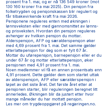
prosent fra 1. mai, og er nå 136 549 kroner (mot
130 160 kroner fra mai 2025). Din pensjon fra
folketrygden og pensjonskassen blir regulert og
får tilbakevirkende kraft fra mai 2026.
Pensjonene reguleres enten med økningen i
lønnsveksten eller med gjennomsnittet av lønns-
og prisveksten. Hvordan din pensjon reguleres
avhenger av hvilken pensjon du mottar.
Alderspensjon, AFP og særalderspensjon øker
med 4,69 prosent fra 1. mai. Det samme gjelder
etterlattepensjon for deg som er fylt 67 år.
Mottar du uførepensjon, barnepensjon eller er du
under 67 år og mottar etterlattepensjon, øker
pensjonen med 4,91 prosent fra 1. mai.
Noen medlemmer vil få en annen prosentsats enn
4,91 prosent. Dette gjelder dem som startet uttak
av alderspensjon, AFP eller særalderspensjon i
løpet av det siste året. Det første året etter at
pensjonen starter, blir reguleringen beregnet litt
annerledes. Økningen blir da justert etter hvor
mange måneder du har mottatt pensjon.
Les mer om trygdeoppgjøret på
regjeringen.no.