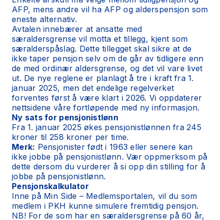
AFP, mens andre vil ha AFP og alderspensjon som
eneste alternativ.
Avtalen innebærer at ansatte med
særaldersgrense vil motta et tillegg, kjent som
særalderspåslag. Dette tillegget skal sikre at de
ikke taper pensjon selv om de går av tidligere enn
de med ordinær aldersgrense, og det vil vare livet
ut. De nye reglene er planlagt å tre i kraft fra 1.
januar 2025, men det endelige regelverket
forventes først å være klart i 2026. Vi oppdaterer
nettsidene våre fortløpende med ny informasjon.
Ny sats for pensjonistlønn
Fra 1. januar 2025 økes pensjonistlønnen fra 245
kroner til 258 kroner per time.
Merk:
Pensjonister født i 1963 eller senere kan
ikke jobbe på pensjonistlønn. Vær oppmerksom på
dette dersom du vurderer å si opp din stilling for å
jobbe på pensjonistlønn.
Pensjonskalkulator
Inne på Min Side – Medlemsportalen, vil du som
medlem i PKH kunne simulere fremtidig pensjon.
NB! For de som har en særaldersgrense på 60 år,