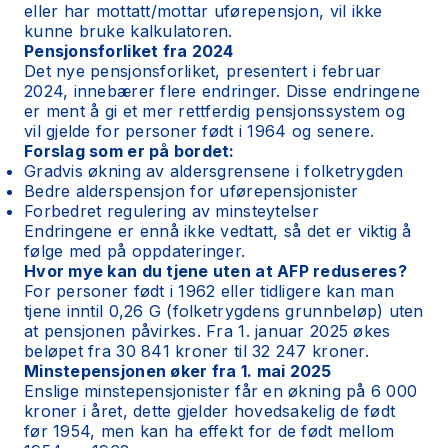
eller har mottatt/mottar uførepensjon, vil ikke
kunne bruke kalkulatoren.
Pensjonsforliket fra 2024
Det nye pensjonsforliket, presentert i februar
2024, innebærer flere endringer. Disse endringene
er ment å gi et mer rettferdig pensjonssystem og
vil gjelde for personer født i 1964 og senere.
Forslag som er på bordet:
Gradvis økning av aldersgrensene i folketrygden
Bedre alderspensjon for uførepensjonister
Forbedret regulering av minsteytelser
Endringene er ennå ikke vedtatt, så det er viktig å
følge med på oppdateringer.
Hvor mye kan du tjene uten at AFP reduseres?
For personer født i 1962 eller tidligere kan man
tjene inntil 0,26 G (folketrygdens grunnbeløp) uten
at pensjonen påvirkes. Fra 1. januar 2025 økes
beløpet fra 30 841 kroner til 32 247 kroner.
Minstepensjonen øker fra 1. mai 2025
Enslige minstepensjonister får en økning på 6 000
kroner i året, dette gjelder hovedsakelig de født
før 1954, men kan ha effekt for de født mellom