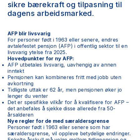
sikre bærekraft og tilpasning til
dagens arbeidsmarked.
AFP blir livsvarig
For personer født i 1963 eller senere, endres
avtalefestet pensjon (AFP) i offentlig sektor til en
livsvarig ytelse fra 2025.
Hovedpunkter for ny AFP:
AFP utbetales livsvarig, uavhengig av annen
inntekt
Pensjonen kan kombineres fritt med jobb uten
avkortning
Tidligste uttak er 62 år, men pensjonen øker jo
lenger du venter
Det er spesifikke vilkår for å kvalifisere for AFP –
det anbefales å sjekke disse allerede fra 50-
årsalderen
Nye regler for de med særaldersgrense
Personer født i 1963 eller senere som har
særaldersgrense, vil oppleve betydelige endringer.
Enkelte årskull må velge mellom tidligpensjon og