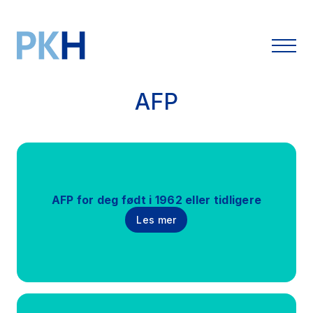
AFP
AFP for deg født i 1962 eller tidligere
Les mer