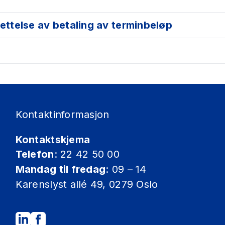
ttelse av betaling av terminbeløp
n
Kontaktinformasjon
Kontaktskjema
er
Telefon
: 22 42 50 00
alg
Mandag til fredag
: 09 – 14
Karenslyst allé 49, 0279 Oslo
betalingsutsettelse maksimalt 2 ganger pr lå
taling av terminbeløp