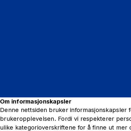
Hvor mye som skal
Påløpt rentekostn
Om informasjonskapsler
Denne nettsiden bruker informasjonskapsler fo
brukeropplevelsen. Fordi vi respekterer perso
ulike kategorioverskriftene for å finne ut me