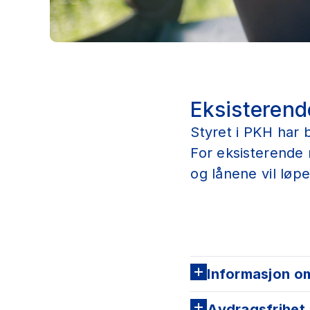
Eksisteren
Styret i PKH har b
For eksisterende 
og lånene vil løpe
Informasjon om
Avdragsfrihet