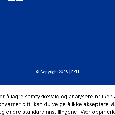
 innbetales ved forfall
ad for utsettelse
© Copyright 2026 | PKH
r å lagre samtykkevalg og analysere bruken av
nvernet ditt, kan du velge å ikke akseptere vi
r og endre standardinnstillingene. Vær oppmer