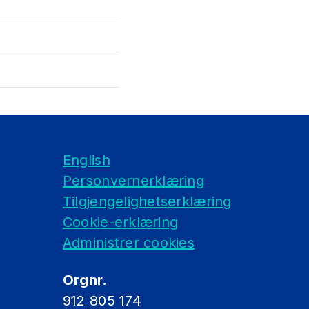
English
Personvernerklæring
Tilgjengelighetserklæring
Cookie-erklæring
Administrer cookies
neforhold.
Orgnr.
912 805 174