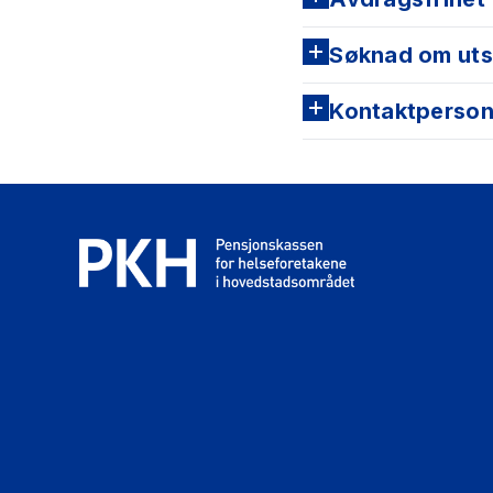
Søknad om utse
Kontaktperso
Uforutsette utgift
Bolig lagt ut for s
Det kan søkes om 
Ny frist for innbe