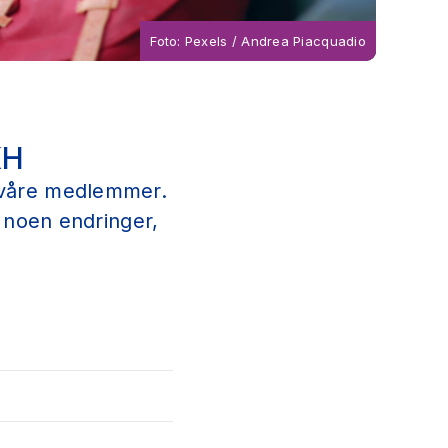
Foto: Pexels / Andrea Piacquadio
KH
il våre medlemmer.
 noen endringer,