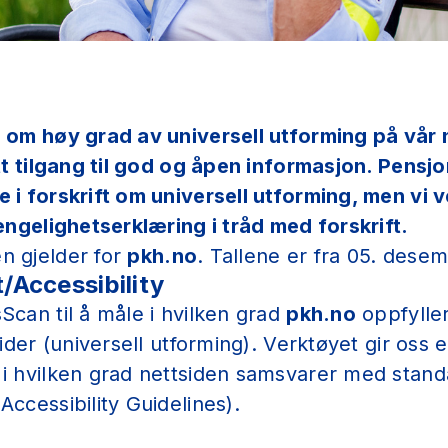
 om høy grad av universell utforming på vår n
ett tilgang til god og åpen informasjon. Pensj
 i forskrift om universell utforming, men vi ve
jengelighetserklæring i tråd med forskrift.
n gjelder for
pkh.no
. Tallene er fra 05. dese
t/Accessibility
Scan til å måle i hvilken grad
pkh.no
oppfyller
sider (universell utforming). Verktøyet gir oss e
 i hvilken grad nettsiden samsvarer med sta
Accessibility Guidelines).