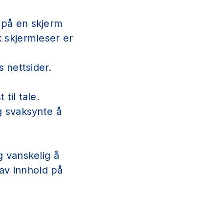
 på en skjerm
k skjermleser er
 nettsider.
til tale.
g svaksynte å
g vanskelig å
 av innhold på