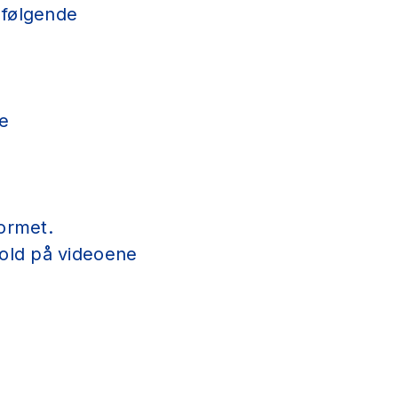
 følgende
e
formet.
hold på videoene