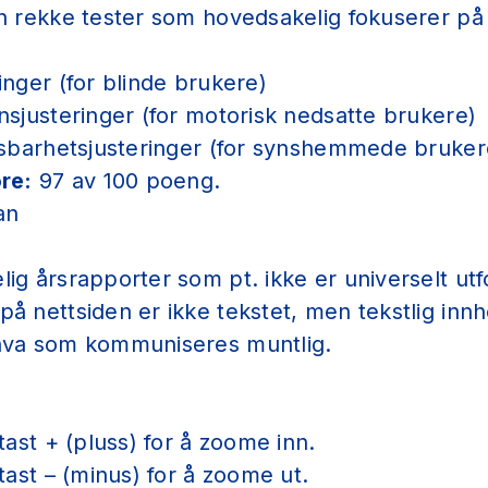
n rekke tester som hovedsakelig fokuserer på
inger (for blinde brukere)
nsjusteringer (for motorisk nedsatte brukere)
lesbarhetsjusteringer (for synshemmede bruker
re:
97 av 100 poeng.
an
ig årsrapporter som pt. ikke er universelt ut
å nettsiden er ikke tekstet, men tekstlig inn
hva som kommuniseres muntlig.
tast + (pluss) for å zoome inn.
tast – (minus) for å zoome ut.