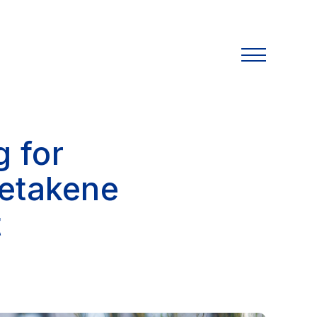
g for
retakene
t