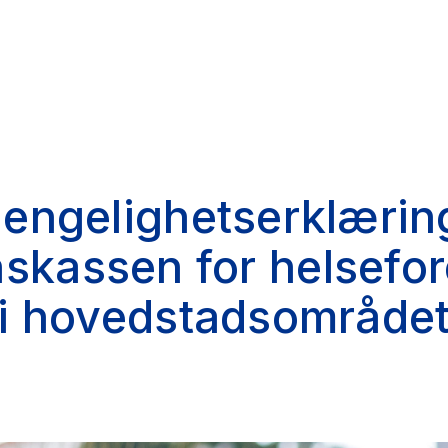
jengelighetserklærin
skassen for helsefo
i hovedstadsområde