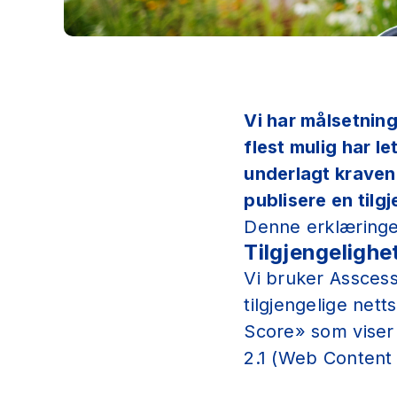
Vi har målsetning
flest mulig har l
underlagt kravene
publisere en tilg
Denne erklæringe
Tilgjengelighe
Vi bruker Asscess
tilgjengelige nett
Score» som viser
2.1 (Web Content 