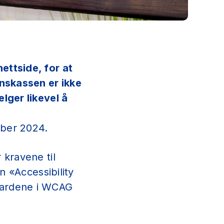
ettside, for at
onskassen er ikke
lger likevel å
mber 2024.
 kravene til
n «Accessibility
ndardene i WCAG