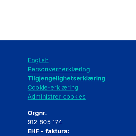
English
Personvernerklæring
Tilgjengelighetserklæring
Cookie-erklæring
Administrer cookies
Orgnr.
912 805 174
EHF - faktura: