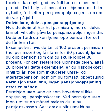
foreldre kan nyte godt av full lønn i en bestemt
periode. Det betyr at mens du er hjemme med den
nyfødte, fortsetter pensjonsopptjeningen som om
du var på jobb.
Delvis lønn, delvis pensjonsopptjening
Hvis du derimot har hel permisjon, men er delvis
lønnet, vil dette påvirke pensjonsopptjeningen din.
Dette er fordi du kun tjener opp pensjon for det
du får lønn for.
Eksempelvis, hvis du tar ut 100 prosent permisjon
(hel permisjon) og får lønn for 80 prosent, tjener
du opp pensjon som om du skulle jobbet 80
prosent. For den resterende ulønnede delen, altså
20 prosent i dette eksempelet, er du risikodekket i
inntil to år, noe som inkluderer uføre- og
etterlattepensjon, som om du fortsatt jobbet fulltid.
Permisjon uten lønn, ingen pensjonsopptjening
etter en måned
Permisjon uten lønn gir som hovedregel ikke
opptjening i pensjonskassen. Ved permisjon uten
lønn utover en måned meldes du ut av
pensjonskassen. Selv om du blir utmeldt av