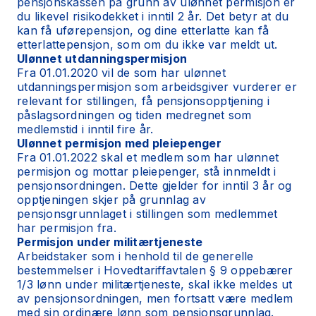
pensjonskassen på grunn av ulønnet permisjon er
du likevel risikodekket i inntil 2 år. Det betyr at du
kan få uførepensjon, og dine etterlatte kan få
etterlattepensjon, som om du ikke var meldt ut.
Ulønnet utdanningspermisjon
Fra 01.01.2020 vil de som har ulønnet
utdanningspermisjon som arbeidsgiver vurderer er
relevant for stillingen, få pensjonsopptjening i
påslagsordningen og tiden medregnet som
medlemstid i inntil fire år.
Ulønnet permisjon med pleiepenger
Fra 01.01.2022 skal et medlem som har ulønnet
permisjon og mottar pleiepenger, stå innmeldt i
pensjonsordningen. Dette gjelder for inntil 3 år og
opptjeningen skjer på grunnlag av
pensjonsgrunnlaget i stillingen som medlemmet
har permisjon fra.
Permisjon under militærtjeneste
Arbeidstaker som i henhold til de generelle
bestemmelser i Hovedtariffavtalen § 9 oppebærer
1/3 lønn under militærtjeneste, skal ikke meldes ut
av pensjonsordningen, men fortsatt være medlem
med sin ordinære lønn som pensjonsgrunnlag.