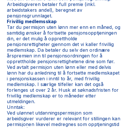
Arbeidsgiveren betaler full premie (inkl.
arbeidstakers andel), beregnet av
pensjonsgrunnlaget.
Frivillig medlemsskap
Tar du permisjon uten lønn mer enn en måned, og
samtidig ønsker å fortsette pensjonsopptjeningen
din, er det mulig å opprettholde
pensjonsrettigheter gjennom det vi kaller frivillig
medlemskap. Da betaler du selv den ordinære
årspremien inn til pensjonsordningen for å
opprettholde pensjonsrettighetene dine som før.
Ved avtalt permisjon uten lønn eller med delvis
lønn har du anledning til å fortsette medlemskapet
i pensjonskassen i inntil to år, med frivillig
medlemskap. I særlige tilfeller kan det også
forlenges ut over 2 år. Husk at søknadsfristen for
frivillig medlemskap er to måneder etter
utmeldingen.
Unntak:
Ved ulønnet utdanningspermisjon som
arbeidsgiver vurderer er relevant for stillingen kan
permisjonen likevel medregnes som opptjeningstid